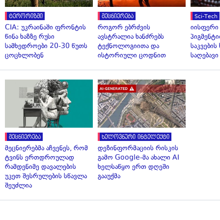
ტერორიზმი
მეცნიერება
Sci-Tech
CIA: უკრაინაში ფრონტის
როგორ ებრძვის
იისფერი
წინა ხაზზე რუსი
ავსტრალია ხანძრებს
პიგმენტი
სამხედროები 20-30 წუთს
ტექნოლოგიითა და
საკვები
ცოცხლობენ
ისტორიული ცოდნით
საღებავი
მეცნიერება
ხელოვნური ინტელექტი
მეცნიერებმა აჩვენეს, რომ
დეზინფორმაციის რისკის
ტვინს ერთდროულად
გამო Google-მა ახალი AI
რამდენიმე დავალების
ხელსაწყო ერთ დღეში
უკეთ შესრულების სწავლა
გააუქმა
შეუძლია