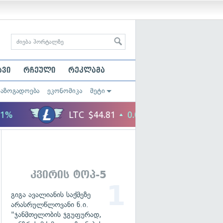
ავი
რჩეული
რეკლამა
საზოგადოება
ეკონომიკა
მეტი
კვირის ტოპ-5
გიგა ავალიანის საქმეზე
არასრულწლოვანი ნ.ი.
"ჯანმთელობის ჯგუფურად,