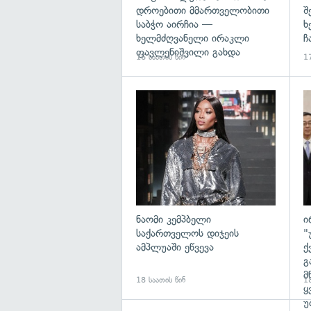
დროებითი მმართველობითი
შ
საბჭო აირჩია —
ხ
ხელმძღვანელი ირაკლი
ჩ
ფავლენიშვილი გახდა
16 საათის წინ
17
გა
ნაომი კემპბელი
ი
საქართველოს დიჯეის
"
ამპლუაში ეწვევა
ქ
გ
მ
18 საათის წინ
18
ყ
უ