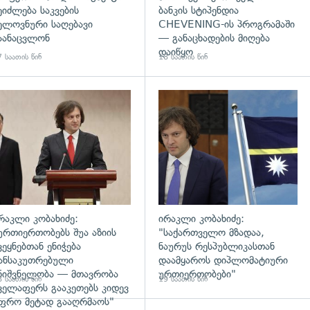
ეიძლება საკვების
ბანკის სტიპენდია
ელოვნური საღებავი
CHEVENING-ის პროგრამაში
აანაცვლონ
— განაცხადების მიღება
დაიწყო
 საათის წინ
18 საათის წინ
დახედვა
გადახედვა
რაკლი კობახიძე:
ირაკლი კობახიძე:
ურთიერთობებს შუა აზიის
"საქართველო მზადაა,
ვეყნებთან ენიჭება
ნაურუს რესპუბლიკასთან
ანსაკუთრებული
დაამყაროს დიპლომატიური
ნიშვნელობა — მთავრობა
ურთიერთობები"
 საათის წინ
19 საათის წინ
ველაფერს გააკეთებს კიდევ
ფრო მეტად გააღრმაოს"