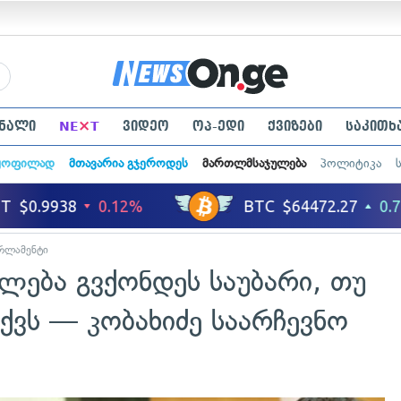
×
ნალი
NE
T
ვიდეო
ოპ-ედი
ქვიზები
საკითხ
ყოფილად
მთავარია გჯეროდეს
მართლმსაჯულება
პოლიტიკა
რლამენტი
ძლება გვქონდეს საუბარი, თუ
აქვს — კობახიძე საარჩევნო