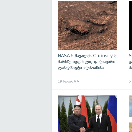
გა
NASA-ს მავალმა Curiosity-მ
S
მარსზე იდუმალი, ფიჭისებრი
გ
ლანდშაფტი აღმოაჩინა
მ
19 საათის წინ
5
გა