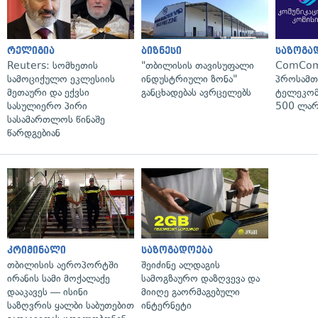
რელიგია
ბიზნესი
საზოგა
Reuters: სომხეთის
"თბილისის თავისუფალი
ComCom
სამოციქულო ეკლესიის
ინდუსტრიული ზონა"
პროსამ
მეთაური და ექვსი
განცხადებას ავრცელებს
ტელეკომ
სასულიერო პირი
500 ლარ
სასამართლოს წინაშე
წარდგებიან
კრიმინალი
საზოგადოება
თბილისის აეროპორტში
შეიძინე ალდაგის
ირანის სამი მოქალაქე
სამოგზაურო დაზღვევა და
დააკავეს — ისინი
მიიღე გაორმაგებული
საზღვრის ყალბი საბუთებით
ინტერნეტი