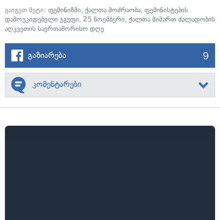
გაიგეთ მეტი:
ფემინიზმი
,
ქალთა მოძრაობა
,
ფემინისტების
დამოუკიდებელი ჯგუფი
,
25 ნოემბერი
,
ქალთა მიმართ ძალადობის
აღკვეთის საერთაშორისო დღე
9
გაზიარება
კომენტარები