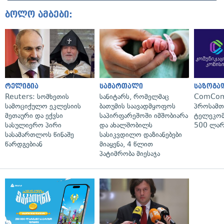
ბოლო ამბები:
რელიგია
სამართალი
საზოგა
Reuters: სომხეთის
სანიტარს, რომელმაც
ComCom
სამოციქულო ეკლესიის
ბათუმის საავადმყოფოს
პროსამ
მეთაური და ექვსი
საპირფარეშოში იმშობიარა
ტელეკომ
სასულიერო პირი
და ახალშობილს
500 ლარ
სასამართლოს წინაშე
სასიკვდილო დაზიანებები
წარდგებიან
მიაყენა, 4 წლით
პატიმრობა მიესაჯა