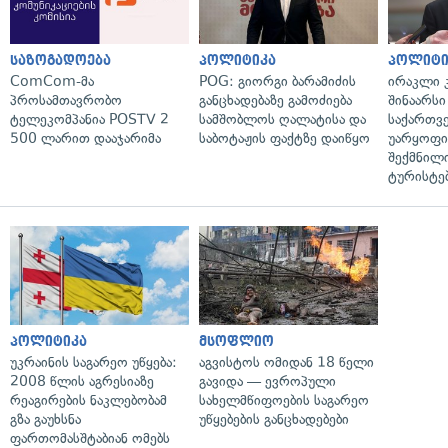
საზოგადოება
პოლიტიკა
პოლიტი
ComCom-მა
POG: გიორგი ბარამიძის
ირაკლი კ
პროსამთავრობო
განცხადებაზე გამოძიება
შინაარსი
ტელეკომპანია POSTV 2
სამშობლოს ღალატისა და
საქართვ
500 ლარით დააჯარიმა
საბოტაჟის ფაქტზე დაიწყო
უარყოფი
შექმნილ
ტურისტე
პოლიტიკა
მსოფლიო
უკრაინის საგარეო უწყება:
აგვისტოს ომიდან 18 წელი
2008 წლის აგრესიაზე
გავიდა — ევროპული
რეაგირების ნაკლებობამ
სახელმწიფოების საგარეო
გზა გაუხსნა
უწყებების განცხადებები
ფართომასშტაბიან ომებს