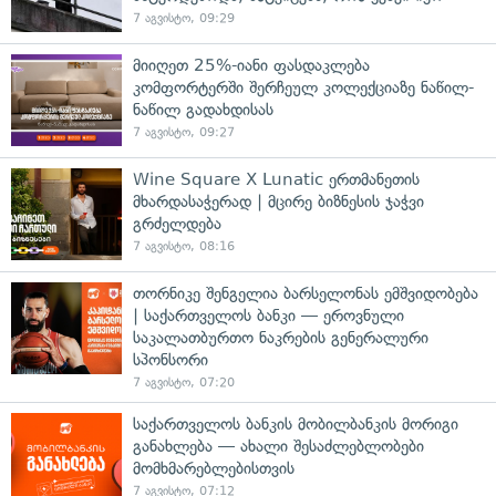
7 აგვისტო, 09:29
მიიღეთ 25%-იანი ფასდაკლება
კომფორტერში შერჩეულ კოლექციაზე ნაწილ-
ნაწილ გადახდისას
7 აგვისტო, 09:27
Wine Square X Lunatic ერთმანეთის
მხარდასაჭერად | მცირე ბიზნესის ჯაჭვი
გრძელდება
7 აგვისტო, 08:16
თორნიკე შენგელია ბარსელონას ემშვიდობება
| საქართველოს ბანკი — ეროვნული
საკალათბურთო ნაკრების გენერალური
სპონსორი
7 აგვისტო, 07:20
საქართველოს ბანკის მობილბანკის მორიგი
განახლება — ახალი შესაძლებლობები
მომხმარებლებისთვის
7 აგვისტო, 07:12