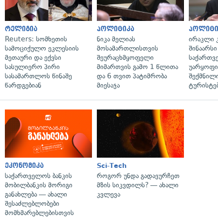
რელიგია
პოლიტიკა
პოლიტი
Reuters: სომხეთის
ნიკა მელიას
ირაკლი კ
სამოციქულო ეკლესიის
მოსამართლისთვის
შინაარსი
მეთაური და ექვსი
შეურაცხმყოფელი
საქართვ
სასულიერო პირი
მიმართვის გამო 1 წლითა
უარყოფი
სასამართლოს წინაშე
და 6 თვით პატიმრობა
შექმნილ
წარდგებიან
მიესაჯა
ტურისტე
ეკონომიკა
Sci-Tech
საქართველოს ბანკის
როგორ უნდა გადავურჩეთ
მობილბანკის მორიგი
მზის სიკვდილს? — ახალი
განახლება — ახალი
კვლევა
შესაძლებლობები
მომხმარებლებისთვის