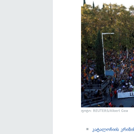
ფოტო: REUTERS/Albert Gea
კატალონიის კრიზი