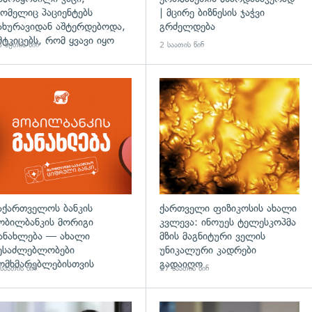
ომელიც პაციენტებს
| მცირე ბიზნესის ჯაჭვი
ახურავიდან აშტერდებოდა,
გრძელდება
მტკიცებს, რომ ყვავი იყო
 წუთის წინ
2 საათის წინ
აქართველოს ბანკის
ქართველი ფიზიკოსის ახალი
ობილბანკის მორიგი
კვლევა: ინოუეს ტელესკოპმა
ანახლება — ახალი
მზის მაგნიტური ველის
ესაძლებლობები
უნიკალური კადრები
ომხმარებლებისთვის
გადაიღო
საათის წინ
17 საათის წინ