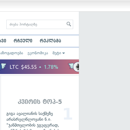
ავი
რჩეული
რეკლამა
საზოგადოება
ეკონომიკა
მეტი
კვირის ტოპ-5
გიგა ავალიანის საქმეზე
არასრულწლოვანი ნ.ი.
"ჯანმთელობის ჯგუფურად,