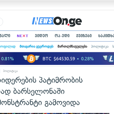
×
ნალი
NE
T
ვიდეო
ოპ-ედი
ქვიზები
საკითხ
ყოფილად
მთავარია გჯეროდეს
მართლმსაჯულება
პოლიტიკა
პოლიტიკა
იდერების პატიმრობის
ლად ბარსელონაში
მონსტრანტი გამოვიდა