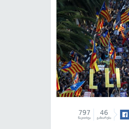
797
46
წაკითხვა
გაზიარება