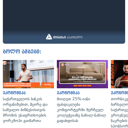
ბოლო ამბები:
ეკონომიკა
ეკონომიკა
ეკონომ
საქართველოს ბანკის
მიიღეთ 25%-იანი
თორნიკე
ორგანიზებით, მცირე და
ფასდაკლება
ბარსელონ
საშუალო ბიზნესისთვის
კომფორტერში შერჩეულ
საქართვ
შრომის უსაფრთხოების
კოლექციაზე ნაწილ-ნაწილ
ეროვნულ
ვორკშოპი გაიმართა
გადახდისას
ნაკრები
სპონსორ