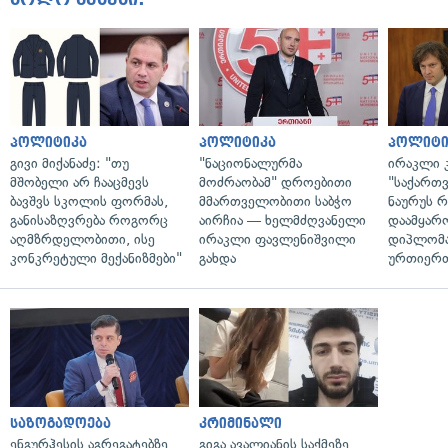
პოლიტიკა
პოლიტიკა
პოლიტი
გივი მიქანაძე: "თუ
"ნაციონალურმა
ირაკლი კ
მშობელი არ ჩააცმევს
მოძრაობამ" დროებითი
"საქართ
ბავშვს სკოლის ფორმას,
მმართველობითი საბჭო
ნაურუს 
განისაზღვრება როგორც
აირჩია — ხელმძღვანელი
დაამყარ
აღმზრდელობითი, ისე
ირაკლი ფავლენიშვილი
დიპლომ
კონკრეტული მექანიზმები"
გახდა
ურთიერთ
საზოგადოება
კრიმინალი
ენგურჰესის აგრეგატებზე
გიგა ავალიანის საქმეზე