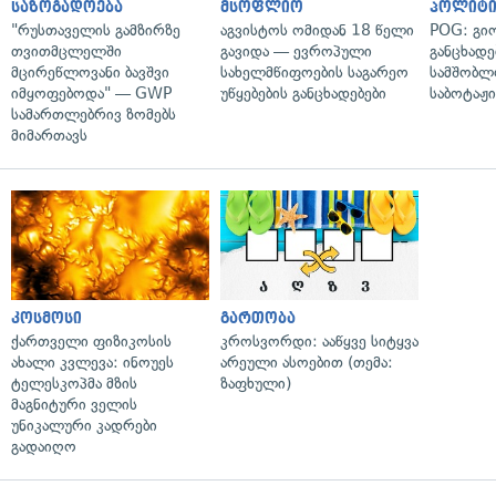
საზოგადოება
მსოფლიო
პოლიტი
"რუსთაველის გამზირზე
აგვისტოს ომიდან 18 წელი
POG: გიო
თვითმცლელში
გავიდა — ევროპული
განცხადე
მცირეწლოვანი ბავშვი
სახელმწიფოების საგარეო
სამშობლ
იმყოფებოდა" — GWP
უწყებების განცხადებები
საბოტაჟი
სამართლებრივ ზომებს
მიმართავს
კოსმოსი
გართობა
ქართველი ფიზიკოსის
კროსვორდი: ააწყვე სიტყვა
ახალი კვლევა: ინოუეს
არეული ასოებით (თემა:
ტელესკოპმა მზის
ზაფხული)
მაგნიტური ველის
უნიკალური კადრები
გადაიღო