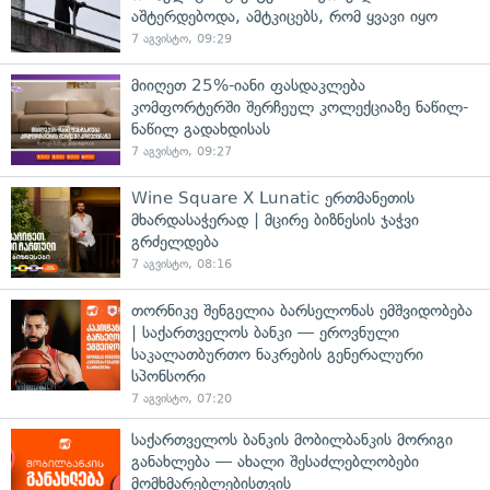
აშტერდებოდა, ამტკიცებს, რომ ყვავი იყო
7 აგვისტო, 09:29
მიიღეთ 25%-იანი ფასდაკლება
კომფორტერში შერჩეულ კოლექციაზე ნაწილ-
ნაწილ გადახდისას
7 აგვისტო, 09:27
Wine Square X Lunatic ერთმანეთის
მხარდასაჭერად | მცირე ბიზნესის ჯაჭვი
გრძელდება
7 აგვისტო, 08:16
თორნიკე შენგელია ბარსელონას ემშვიდობება
| საქართველოს ბანკი — ეროვნული
საკალათბურთო ნაკრების გენერალური
სპონსორი
7 აგვისტო, 07:20
საქართველოს ბანკის მობილბანკის მორიგი
განახლება — ახალი შესაძლებლობები
მომხმარებლებისთვის