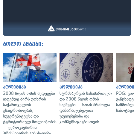
ბოლო ამბები:
პოლიტიკა
პოლიტიკა
პოლიტი
2008 წლის ომის შედეგები
სტრასბურგის სასამართლო
POG: გიო
დღემდე ძირს უთხრის
და 2008 წლის ომის
განცხადე
საქართველოს
საქმეები — საიას ბრძოლა
სამშობლ
უსაფრთხოებას,
დაზარალებულთა
საბოტაჟი
სუვერენიტეტსა და
უფლებებისა და
ტერიტორიულ მთლიანობას
კომპენსაციებისთვის
— ევროკავშირის
პრესპიკერის განცხადება