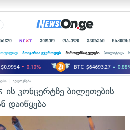
×
ნალი
NE
T
ვიდეო
ოპ-ედი
ქვიზები
საკითხ
ყოფილად
მთავარია გჯეროდეს
მართლმსაჯულება
პოლიტიკა
ტურა
ხელოვნება
s-ის კონცერტზე ბილეთების
ნ დაიწყება