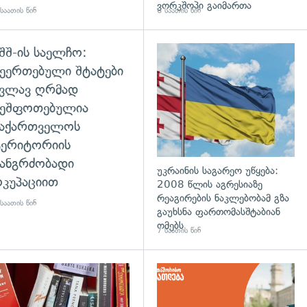
ვორკშოპი გაიმართა
საათის წინ
6 საათის წინ
შშ-ის საელჩო:
დახედვა
ეერთებული შტატები
კვლავ ღრმად
შეშფოთებულია
საქართველოს
ტერიტორიის
ანგრძობადი
უკრაინის საგარეო უწყება:
კუპაციით
2008 წლის აგრესიაზე
რეაგირების ნაკლებობამ გზა
საათის წინ
გაუხსნა ფართომასშტაბიან
ომებს
7 საათის წინ
დახედვა
გადახედვა