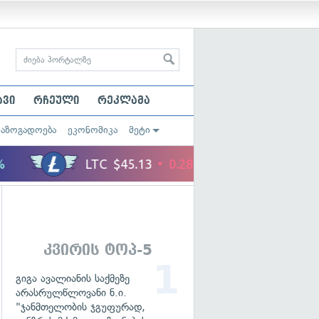
ავი
რჩეული
რეკლამა
საზოგადოება
ეკონომიკა
მეტი
კვირის ტოპ-5
გიგა ავალიანის საქმეზე
არასრულწლოვანი ნ.ი.
"ჯანმთელობის ჯგუფურად,