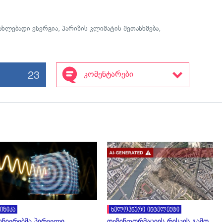
ახლებადი ენერგია
,
პარიზის კლიმატის შეთანხმება
,
23
კომენტარები
გადახედვა
გადახედვა
იზიკა
ხელოვნური ინტელექტი
ცნიერებმა პირველი
დეზინფორმაციის რისკის გამო