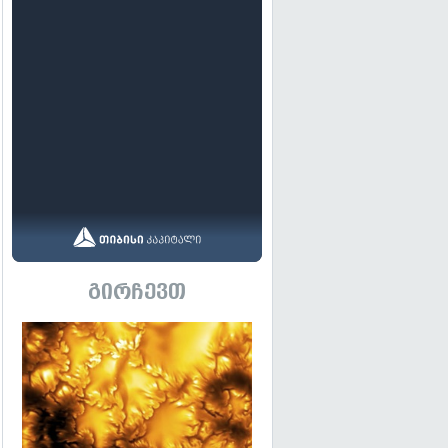
გირჩევთ
გადახედვა