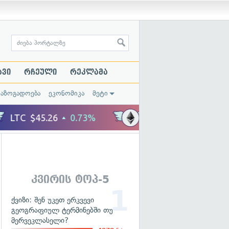
ავი
რჩეული
რეკლამა
საზოგადოება
ეკონომიკა
მეტი
კვირის ტოპ-5
ქვიზი: შენ უკეთ ერკვევი
გეოგრაფიულ ტერმინებში თუ
მერვეკლასელი?