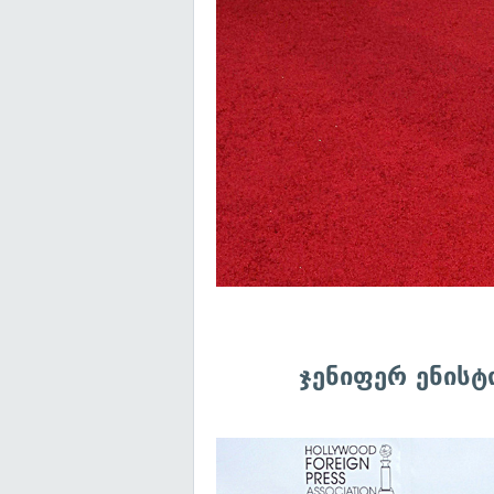
ჯენიფერ ენისტ