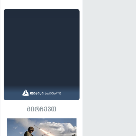
გირჩევთ
გადახედვა