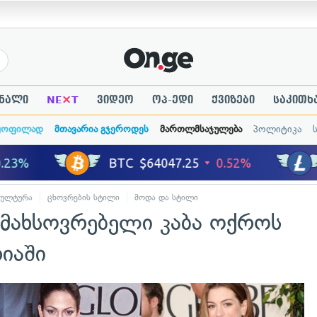
×
ნალი
NE
T
ვიდეო
ოპ-ედი
ქვიზები
საკითხ
ყოფილად
მთავარია გჯეროდეს
მართლმსაჯულება
პოლიტიკა
კულტურა
ცხოვრების სტილი
მოდა და სტილი
ამახსოვრებელი კაბა ოქროს
იაში