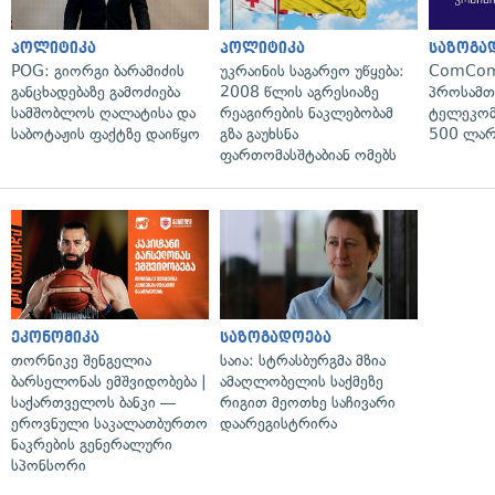
პოლიტიკა
პოლიტიკა
საზოგა
POG: გიორგი ბარამიძის
უკრაინის საგარეო უწყება:
ComCom
განცხადებაზე გამოძიება
2008 წლის აგრესიაზე
პროსამ
სამშობლოს ღალატისა და
რეაგირების ნაკლებობამ
ტელეკომ
საბოტაჟის ფაქტზე დაიწყო
გზა გაუხსნა
500 ლარ
ფართომასშტაბიან ომებს
ეკონომიკა
საზოგადოება
თორნიკე შენგელია
საია: სტრასბურგმა მზია
ბარსელონას ემშვიდობება |
ამაღლობელის საქმეზე
საქართველოს ბანკი —
რიგით მეოთხე საჩივარი
ეროვნული საკალათბურთო
დაარეგისტრირა
ნაკრების გენერალური
სპონსორი