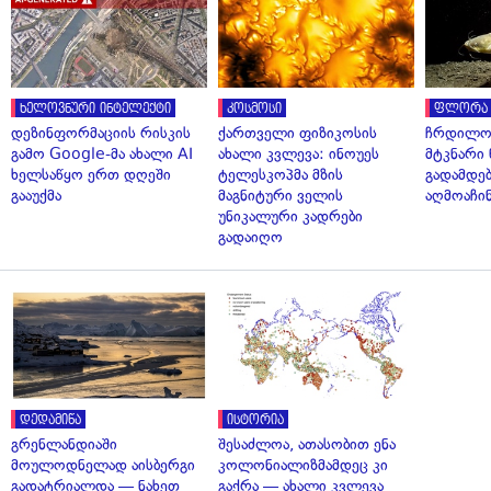
ხელოვნური ინტელექტი
კოსმოსი
ფლორა 
დეზინფორმაციის რისკის
ქართველი ფიზიკოსის
ჩრდილო
გამო Google-მა ახალი AI
ახალი კვლევა: ინოუეს
მტკნარი 
ხელსაწყო ერთ დღეში
ტელესკოპმა მზის
გადამდებ
გააუქმა
მაგნიტური ველის
აღმოაჩი
უნიკალური კადრები
გადაიღო
დედამიწა
ისტორია
გრენლანდიაში
შესაძლოა, ათასობით ენა
მოულოდნელად აისბერგი
კოლონიალიზმამდეც კი
გადატრიალდა — ნახეთ
გაქრა — ახალი კვლევა