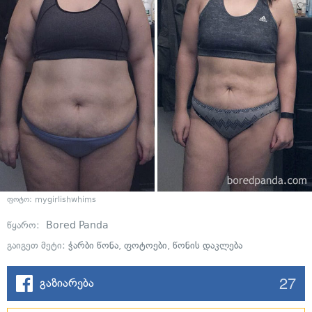
ფოტო:
mygirlishwhims
წყარო:
Bored Panda
გაიგეთ მეტი:
ჭარბი წონა
,
ფოტოები
,
წონის დაკლება
27
გაზიარება