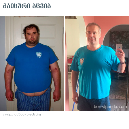
მაისური აცვია
ფოტო:
outlookplectrum