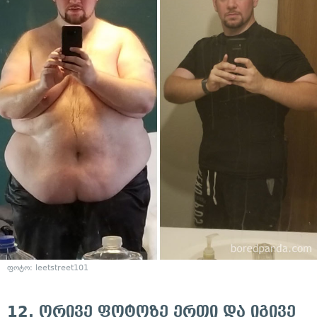
ფოტო:
leetstreet101
12. ორივე ფოტოზე ერთი და იგივე