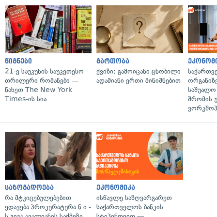
წიგნები
გართობა
ეკონომ
21-ე საუკუნის საუკეთესო
ქვიზი: გამოიცანი ცნობილი
საქართვ
თრილერი რომანები —
ადამიანი ერთი მინიშნებით
ორგანიზე
ნახეთ The New York
საშუალო 
Times-ის სია
შრომის 
ვორკშოპ
საზოგადოება
ეკონომიკა
რა მტკიცებულებებით
ისწავლე საზღვარგარეთ
ედავება პროკურატურა ნ.ი.-
საქართველოს ბანკის
ს გიგა ავალიანის საქმეზე
სტიპენდიით —