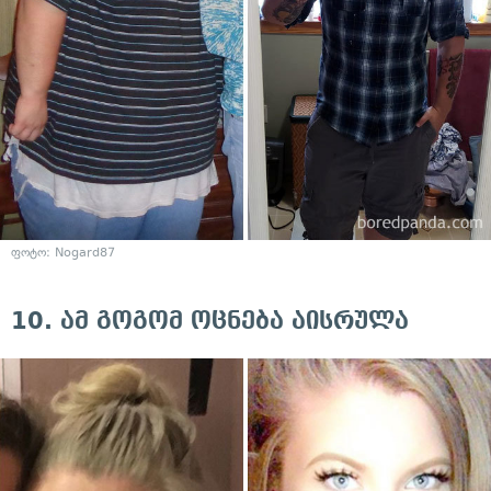
ფოტო:
Nogard87
10. ამ გოგომ ოცნება აისრულა