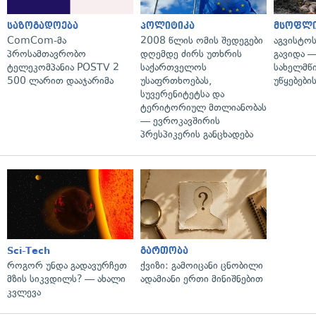
საზოგადოება
პოლიტიკა
მსოფლ
ComCom-მა
2008 წლის ომის შედეგები
აგვისტო
პროსამთავრობო
დღემდე ძირს უთხრის
გავიდა 
ტელეკომპანია POSTV 2
საქართველოს
სახელმწ
500 ლარით დააჯარიმა
უსაფრთხოებას,
უწყებები
სუვერენიტეტსა და
ტერიტორიულ მთლიანობას
— ევროკავშირის
პრესპიკერის განცხადება
Sci-Tech
გართობა
როგორ უნდა გადავურჩეთ
ქვიზი: გამოიცანი ცნობილი
მზის სიკვდილს? — ახალი
ადამიანი ერთი მინიშნებით
კვლევა