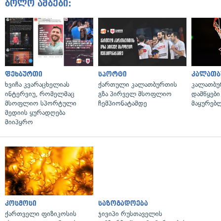
ბოლო ამბები:
ფეხბურთი
სპორტი
კალათბ
ხვიჩა კვარაცხელიას
ქართული კალათბურთის
კალათბუ
ინტერვიუ, რომელმაც
გზა პირველ მსოფლიო
დამწყები
მსოფლიო სპორტული
ჩემპიონატამდე
მაყურებ
მედიის ყურადღება
მიიპყრო
კოსმოსი
საზოგადოება
ქართველი ფიზიკოსის
ჯივიპი რუსთაველის