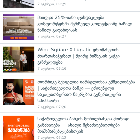
7 აგვისტო, 09:29
მიიღეთ 25%-იანი ფასდაკლება
კომფორტერში შერჩეულ კოლექციაზე ნაწილ-
ნაწილ გადახდისას
7 აგვისტო, 09:27
Wine Square X Lunatic ერთმანეთის
მხარდასაჭერად | მცირე ბიზნესის ჯაჭვი
გრძელდება
7 აგვისტო, 08:16
თორნიკე შენგელია ბარსელონას ემშვიდობება
| საქართველოს ბანკი — ეროვნული
საკალათბურთო ნაკრების გენერალური
სპონსორი
7 აგვისტო, 07:20
საქართველოს ბანკის მობილბანკის მორიგი
განახლება — ახალი შესაძლებლობები
მომხმარებლებისთვის
7 აგვისტო, 07:12