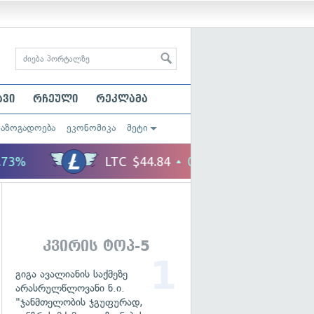
ავი
რჩეული
რეკლამა
საზოგადოება
ეკონომიკა
მეტი
კვირის ტოპ-5
გიგა ავალიანის საქმეზე
არასრულწლოვანი ნ.ი.
"ჯანმთელობის ჯგუფურად,