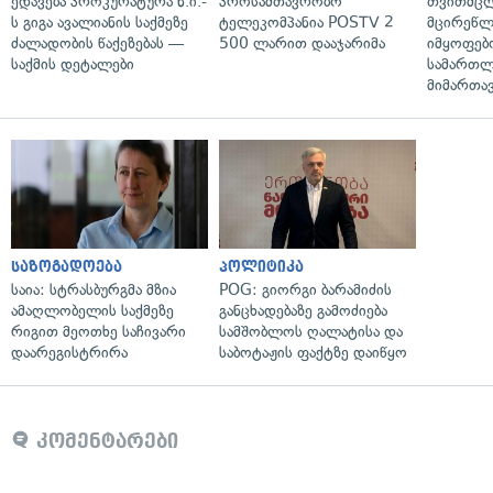
ედავება პროკურატურა ნ.ი.-
პროსამთავრობო
თვითმც
ს გიგა ავალიანის საქმეზე
ტელეკომპანია POSTV 2
მცირეწლ
ძალადობის წაქეზებას —
500 ლარით დააჯარიმა
იმყოფებ
საქმის დეტალები
სამართლ
მიმართა
საზოგადოება
პოლიტიკა
საია: სტრასბურგმა მზია
POG: გიორგი ბარამიძის
ამაღლობელის საქმეზე
განცხადებაზე გამოძიება
რიგით მეოთხე საჩივარი
სამშობლოს ღალატისა და
დაარეგისტრირა
საბოტაჟის ფაქტზე დაიწყო
კომენტარები