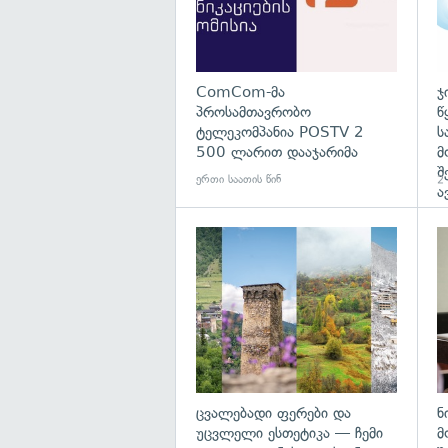
ComCom-მა
ჯ
პროსამთავრობო
წ
ტელეკომპანია POSTV 2
ს
500 ლარით დააჯარიმა
მ
შ
ერთი საათის წინ
2 
ა
გა
ცვალებადი ფერები და
ნ
უცვლელი ესთეტიკა — ჩემი
მ