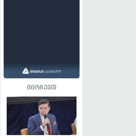
გირჩევთ
გადახედვა