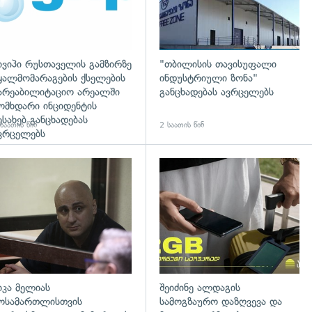
ივიპი რუსთაველის გამზირზე
"თბილისის თავისუფალი
ყალმომარაგების ქსელების
ინდუსტრიული ზონა"
არეაბილიტაციო არეალში
განცხადებას ავრცელებს
ომხდარი ინციდენტის
ესახებ განცხადებას
საათის წინ
2 საათის წინ
ვრცელებს
დახედვა
გადახედვა
იკა მელიას
შეიძინე ალდაგის
ოსამართლისთვის
სამოგზაურო დაზღვევა და