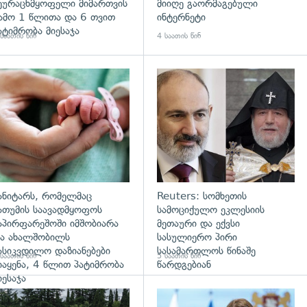
ეურაცხმყოფელი მიმართვის
მიიღე გაორმაგებული
ამო 1 წლითა და 6 თვით
ინტერნეტი
ატიმრობა მიესაჯა
საათის წინ
4 საათის წინ
გადახედვა
ანიტარს, რომელმაც
Reuters: სომხეთის
ათუმის საავადმყოფოს
სამოციქულო ეკლესიის
აპირფარეშოში იმშობიარა
მეთაური და ექვსი
ა ახალშობილს
სასულიერო პირი
ასიკვდილო დაზიანებები
სასამართლოს წინაშე
საათის წინ
5 საათის წინ
იაყენა, 4 წლით პატიმრობა
წარდგებიან
იესაჯა
დახედვა