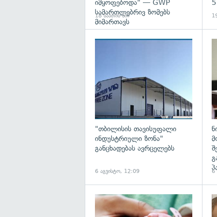
იმყოფებოდა" — GWP
5
სამართლებრივ ზომებს
18 საათის წინ
19
მიმართავს
გა
"თბილისის თავისუფალი
ნ
ინდუსტრიული ზონა"
მ
განცხადებას ავრცელებს
შ
გ
პ
6 აგვისტო, 12:09
6
გა