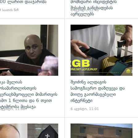
00 ლარით დააჯარიმა
მომხდარი ინციდენტის
შესახებ განცხადებას
 საათის წინ
6 აგვისტო, 12:40
ავრცელებს
დახედვა
გადახედვა
იკა მელიას
შეიძინე ალდაგის
ოსამართლისთვის
სამოგზაურო დაზღვევა და
ეურაცხმყოფელი მიმართვის
მიიღე გაორმაგებული
ამო 1 წლითა და 6 თვით
ინტერნეტი
ატიმრობა მიესაჯა
 აგვისტო, 11:08
6 აგვისტო, 11:01
დახედვა
გადახედვა