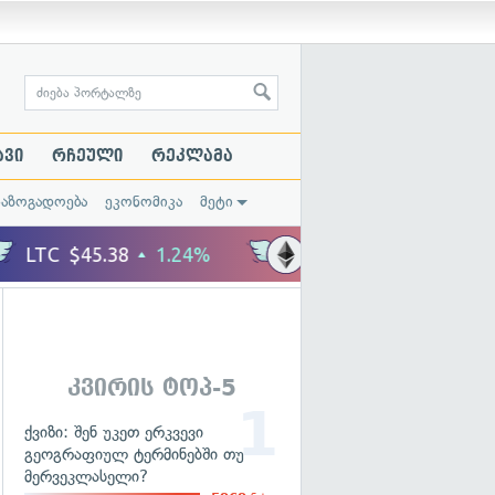
ავი
რჩეული
რეკლამა
საზოგადოება
ეკონომიკა
მეტი
კვირის ტოპ-5
ქვიზი: შენ უკეთ ერკვევი
გეოგრაფიულ ტერმინებში თუ
მერვეკლასელი?