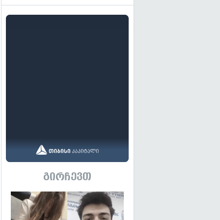
გირჩევთ
გადახედვა