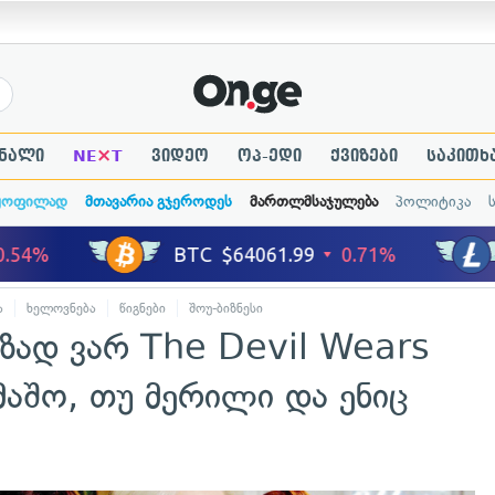
×
ნალი
NE
T
ვიდეო
ოპ-ედი
ქვიზები
საკითხ
ყოფილად
მთავარია გჯეროდეს
მართლმსაჯულება
პოლიტიკა
ა
ხელოვნება
წიგნები
შოუ-ბიზნესი
მზად ვარ The Devil Wears
მაშო, თუ მერილი და ენიც