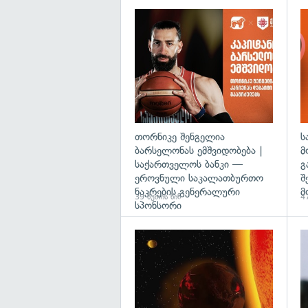
თორნიკე შენგელია
ს
ბარსელონას ემშვიდობება |
მ
საქართველოს ბანკი —
გ
ეროვნული საკალათბურთო
შ
ნაკრების გენერალური
მ
39 წუთის წინ
47
სპონსორი
გა