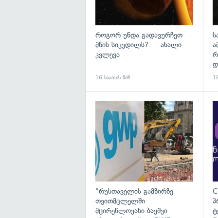
როგორ უნდა გადავურჩეთ
ს
მზის სიკვდილს? — ახალი
ა
კვლევა
რ
დ
16 საათის წინ
18
გა
"რუსთაველის გამზირზე
C
თვითმცლელში
პ
მცირეწლოვანი ბავშვი
ტ