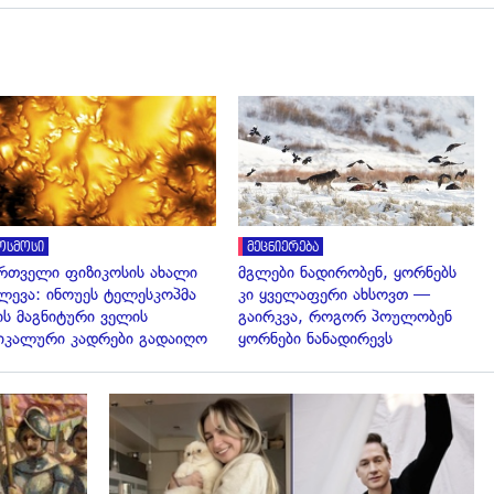
გადახედვა
გადახედვა
ოსმოსი
მეცნიერება
რთველი ფიზიკოსის ახალი
მგლები ნადირობენ, ყორნებს
ლევა: ინოუეს ტელესკოპმა
კი ყველაფერი ახსოვთ —
ის მაგნიტური ველის
გაირკვა, როგორ პოულობენ
იკალური კადრები გადაიღო
ყორნები ნანადირევს
გადახედვა