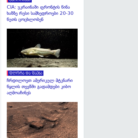
ტერორიზმი
CIA: უკრაინაში ფრონტის წინა
ხაზზე რუსი სამხედროები 20-30
წუთს ცოცხლობენ
გადახედვა
ფლორა და ფაუნა
ჩრდილოეთ ამერიკულ მტკნარი
წყლის თევზში გადამდები კიბო
აღმოაჩინეს
გადახედვა