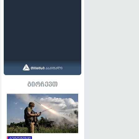
გირჩევთ
გადახედვა