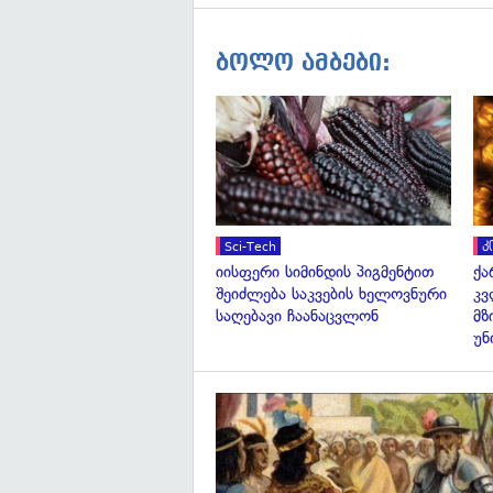
ბოლო ამბები:
Sci-Tech
კ
იისფერი სიმინდის პიგმენტით
ქა
შეიძლება საკვების ხელოვნური
კვ
საღებავი ჩაანაცვლონ
მზ
უნ