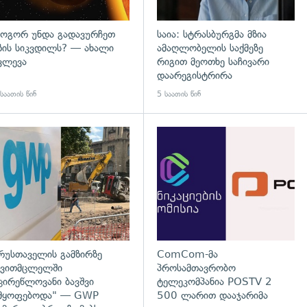
ოგორ უნდა გადავურჩეთ
საია: სტრასბურგმა მზია
ზის სიკვდილს? — ახალი
ამაღლობელის საქმეზე
ვლევა
რიგით მეოთხე საჩივარი
დაარეგისტრირა
საათის წინ
5 საათის წინ
დახედვა
გადახედვა
რუსთაველის გამზირზე
ComCom-მა
ვითმცლელში
პროსამთავრობო
ცირეწლოვანი ბავშვი
ტელეკომპანია POSTV 2
მყოფებოდა" — GWP
500 ლარით დააჯარიმა