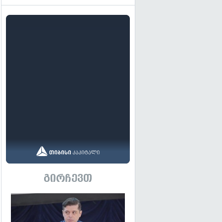
გირჩევთ
გადახედვა