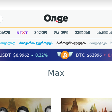
×
ნალი
NE
T
ვიდეო
ოპ-ედი
ქვიზები
საკითხ
ყოფილად
მთავარია გჯეროდეს
მართლმსაჯულება
პოლიტიკა
Max
ადახედვა
გადახედვა