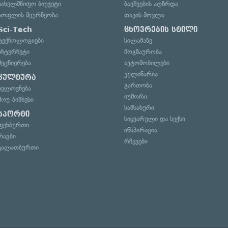
სახელმწიფო ბიუჯეტი
ბავშვების აღზრდა
სოფლის მეურნეობა
თავის მოვლა
Sci-Tech
ცხოვრების სტილი
ტექნოლოგიები
სილამაზე
ინტერნეტი
მოგზაურობა
მეცნიერება
ავტომობილები
კულინარია
კულტურა
გართობა
ხელოვნება
იუმორი
შოუ-ბიზნესი
სამსახური
სპორტი
სიყვარული და სექსი
ფეხბურთი
ინსპირაცია
რაგბი
რჩევები
კალათბურთი