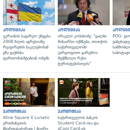
პოლიტიკა
პოლიტიკა
პოლიტი
უკრაინის საგარეო უწყება:
ირაკლი კობახიძე: "ყალბი
POG: გიო
2008 წლის აგრესიაზე
შინაარსი იქმნება, თითქოს
განცხადე
რეაგირების ნაკლებობამ
საქართველოში
სამშობლ
გზა გაუხსნა
უარყოფითი გარემოა
საბოტაჟი
ფართომასშტაბიან ომებს
შექმნილი რუსი
ტურისტებისთვის"
ეკონომიკა
ეკონომიკა
Wine Square X Lunatic
საქართველოს ბანკის
ერთმანეთის
Student Card-ისა და
მხარდასაჭერად | მცირე
sCool Card-ის