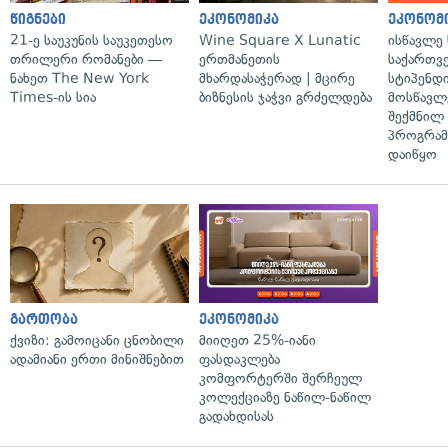
წიგნები
ეკონომიკა
ეკონომ
21-ე საუკუნის საუკეთესო
Wine Square X Lunatic
ისწავლე
თრილერი რომანები —
ერთმანეთის
საქართვ
ნახეთ The New York
მხარდასაჭერად | მცირე
სტიპენდ
Times-ის სია
ბიზნესის ჯაჭვი გრძელდება
მოსწავლ
შექმნილ
პროგრამ
დაიწყო
გართობა
ეკონომიკა
ქვიზი: გამოიცანი ცნობილი
მიიღეთ 25%-იანი
ადამიანი ერთი მინიშნებით
ფასდაკლება
კომფორტერში შერჩეულ
კოლექციაზე ნაწილ-ნაწილ
გადახდისას