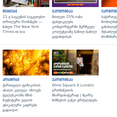
წიგნები
ეკონომიკა
ეკონომ
21-ე საუკუნის საუკეთესო
მიიღეთ 25%-იანი
საქართვ
თრილერი რომანები —
ფასდაკლება
მობილბა
ნახეთ The New York
კომფორტერში შერჩეულ
განახლე
Times-ის სია
კოლექციაზე ნაწილ-ნაწილ
შესაძლე
გადახდისას
მომხმარ
კოსმოსი
ეკონომიკა
ქართველი ფიზიკოსის
Wine Square X Lunatic
ახალი კვლევა: ინოუეს
ერთმანეთის
ტელესკოპმა მზის
მხარდასაჭერად | მცირე
მაგნიტური ველის
ბიზნესის ჯაჭვი გრძელდება
უნიკალური კადრები
გადაიღო