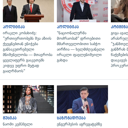
პოლიტიკა
პოლიტიკა
კრიმინ
ირაკლი კობახიძე:
"ნაციონალურმა
გიგა ავა
"ურთიერთობებს შუა აზიის
მოძრაობამ" დროებითი
არასრულ
ქვეყნებთან ენიჭება
მმართველობითი საბჭო
"ჯანმთე
განსაკუთრებული
აირჩია — ხელმძღვანელი
განზრახ 
მნიშვნელობა — მთავრობა
ირაკლი ფავლენიშვილი
წაქეზები
ყველაფერს გააკეთებს
გახდა
დააკავეს
კიდევ უფრო მეტად
პროკურ
გააღრმაოს"
მუსიკა
საზოგადოება
ნაომი კემპბელი
ენგურჰესის აგრეგატებზე