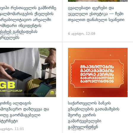
ივიპი რუსთაველის გამზირზე
ცვალებადი ფერები და
ყალმომარაგების ქსელების
უცვლელი ესთეტიკა — ჩემი
არეაბილიტაციო არეალში
თვალით დანახული სვანეთი
ომხდარი ინციდენტის
ესახებ განცხადებას
 აგვისტო, 12:40
6 აგვისტო, 12:08
ვრცელებს
დახედვა
ეიძინე ალდაგის
საქართველოს ბანკის
ამოგზაურო დაზღვევა და
გზავნილების გათამაშების
იიღე გაორმაგებული
მეორე კვირის
ნტერნეტი
გამარჯვებულები
გამოვლინდნენ
 აგვისტო, 11:01
6 აგვისტო, 10:14