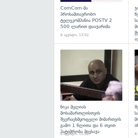
ComCom-მა
ჯ
პროსამთავრობო
წ
ტელეკომპანია POSTV 2
ს
500 ლარით დააჯარიმა
მ
შ
6 აგვისტო, 13:02
6
ა
გა
ნიკა მელიას
შ
მოსამართლისთვის
ს
შეურაცხმყოფელი მიმართვის
მ
გამო 1 წლითა და 6 თვით
ი
პატიმრობა მიესაჯა
6 აგვისტო, 11:08
6