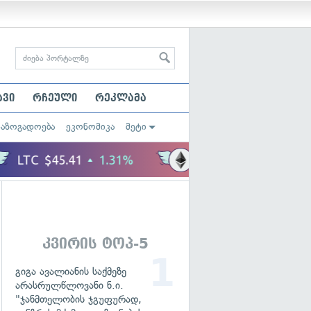
ავი
რჩეული
რეკლამა
საზოგადოება
ეკონომიკა
მეტი
კვირის ტოპ-5
გიგა ავალიანის საქმეზე
არასრულწლოვანი ნ.ი.
"ჯანმთელობის ჯგუფურად,