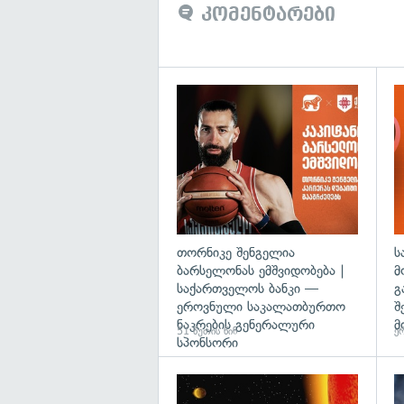
კომენტარები
თორნიკე შენგელია
ს
ბარსელონას ემშვიდობება |
მ
საქართველოს ბანკი —
გ
ეროვნული საკალათბურთო
შ
ნაკრების გენერალური
მ
51 წუთის წინ
ერ
სპონსორი
გა