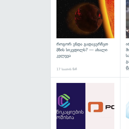
როგორ უნდა გადავურჩეთ
ი
მზის სიკვდილს? — ახალი
შ
კვლევა
ს
გ
ტ
17 საათის წინ
18
გა