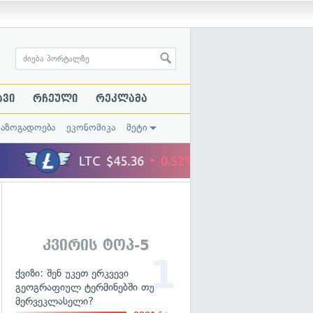
ავი
რჩეული
რეკლამა
საზოგადოება
ეკონომიკა
მეტი
კვირის ტოპ-5
ქვიზი: შენ უკეთ ერკვევი
გეოგრაფიულ ტერმინებში თუ
მერვეკლასელი?