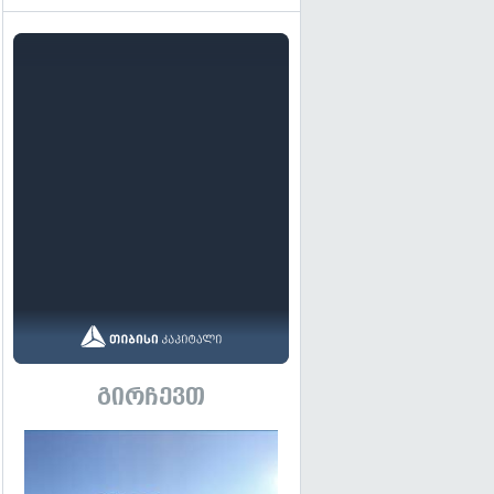
გირჩევთ
გადახედვა