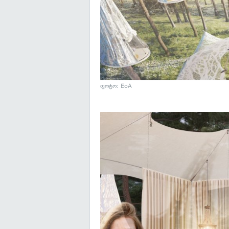
ფოტო: EoA