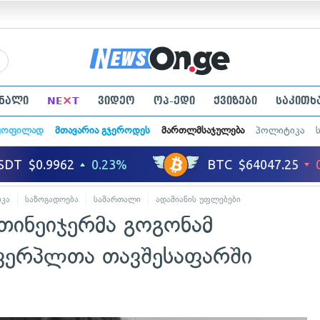
×
ნალი
NE
T
ვიდეო
ოპ-ედი
ქვიზები
საკითხ
ყოფილად
მთავარია გჯეროდეს
მართლმსაჯულება
პოლიტიკა
კა
საზოგადოება
სამართალი
ადამიანის უფლებები
თინეიჯერმა გოგონამ
ხვერპლთა თავშესაფარში