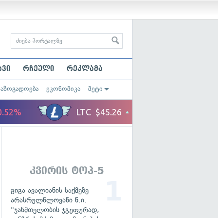
ავი
რჩეული
რეკლამა
საზოგადოება
ეკონომიკა
მეტი
კვირის ტოპ-5
გიგა ავალიანის საქმეზე
არასრულწლოვანი ნ.ი.
"ჯანმთელობის ჯგუფურად,