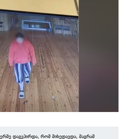
ჯერმე დაგვპირდა, რომ მიხედავდა, მაგრამ