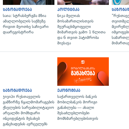
საზოგადოება
პოლიტიკა
საზოგა
საია: სტრასბურგმა მზია
ნიკა მელიას
"რუსთავ
ამაღლობელის საქმეზე
მოსამართლისთვის
თვითმც
რიგით მეოთხე საჩივარი
შეურაცხმყოფელი
მცირეწლ
დაარეგისტრირა
მიმართვის გამო 1 წლითა
იმყოფებ
და 6 თვით პატიმრობა
სამართლ
მიესაჯა
მიმართა
საზოგადოება
ეკონომიკა
ჯივიპი რუსთაველის
საქართველოს ბანკის
გამზირზე წყალმომარაგების
მობილბანკის მორიგი
ქსელების სარეაბილიტაციო
განახლება — ახალი
არეალში მომხდარი
შესაძლებლობები
ინციდენტის შესახებ
მომხმარებლებისთვის
განცხადებას ავრცელებს