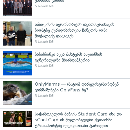
ქარხანა გახსნა
5 საათის წინ
თბილისის აეროპორტში თვითმფრინავის
ბორტზე ქურდობისთვის ჩინეთის ორი
მოქალაქე დააკავეს
5 საათის წინ
ბაზისბანკი აკვა მასტერს ალიანსის
გენერალური მხარდამჭერია
5 საათის წინ
OnlyMarms — რატომ დარეგისტრირდნენ
ვირზაზუნები OnlyFans-ზე?
5 საათის წინ
საქართველოს ბანკის Student Card-ისა და
sCool Card-ის მფლობელები ქუთაისში
ტრანსპორტზე შეღავათიანი ტარიფით