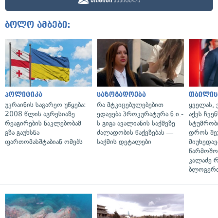
ბოლო ამბები:
პოლიტიკა
საზოგადოება
თბილის
უკრაინის საგარეო უწყება:
რა მტკიცებულებებით
ყველას, 
2008 წლის აგრესიაზე
ედავება პროკურატურა ნ.ი.-
აქვს ჩვენ
რეაგირების ნაკლებობამ
ს გიგა ავალიანის საქმეზე
სტუმრობი
გზა გაუხსნა
ძალადობის წაქეზებას —
დროს შე
ფართომასშტაბიან ომებს
საქმის დეტალები
მიუხედავ
წარმოშობ
კალაძე 
ბლოგერთ