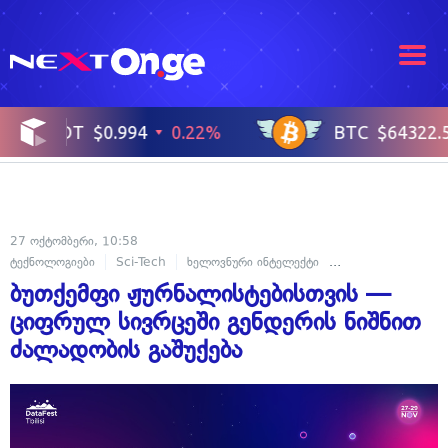
27 ოქტომბერი, 10:58
ტექნოლოგიები
Sci-Tech
ხელოვნური ინტელექტი
Next საქართველო
ბუთქემფი ჟურნალისტებისთვის —
ციფრულ სივრცეში გენდერის ნიშნით
ძალადობის გაშუქება