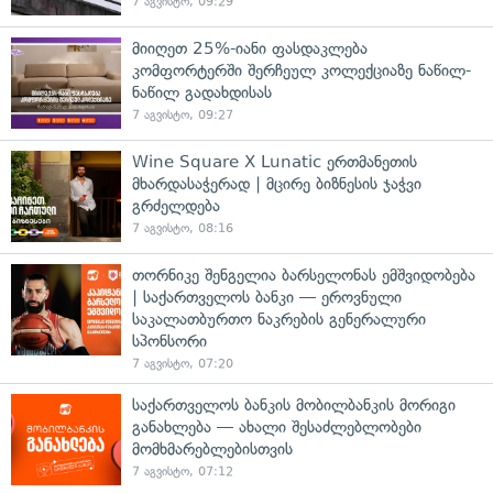
7 აგვისტო, 09:29
მიიღეთ 25%-იანი ფასდაკლება
კომფორტერში შერჩეულ კოლექციაზე ნაწილ-
ნაწილ გადახდისას
7 აგვისტო, 09:27
Wine Square X Lunatic ერთმანეთის
მხარდასაჭერად | მცირე ბიზნესის ჯაჭვი
გრძელდება
7 აგვისტო, 08:16
თორნიკე შენგელია ბარსელონას ემშვიდობება
| საქართველოს ბანკი — ეროვნული
საკალათბურთო ნაკრების გენერალური
სპონსორი
7 აგვისტო, 07:20
საქართველოს ბანკის მობილბანკის მორიგი
განახლება — ახალი შესაძლებლობები
მომხმარებლებისთვის
7 აგვისტო, 07:12