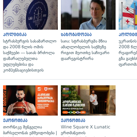
პოლიტიკა
საზოგადოება
პოლიტი
სტრასბურგის სასამართლო
საია: სტრასბურგმა მზია
უკრაინის
და 2008 წლის ომის
ამაღლობელის საქმეზე
2008 წლ
საქმეები — საიას ბრძოლა
რიგით მეოთხე საჩივარი
რეაგირებ
დაზარალებულთა
დაარეგისტრირა
გზა გაუხს
უფლებებისა და
ფართომა
კომპენსაციებისთვის
ეკონომიკა
ეკონომიკა
თორნიკე შენგელია
Wine Square X Lunatic
ბარსელონას ემშვიდობება |
ერთმანეთის