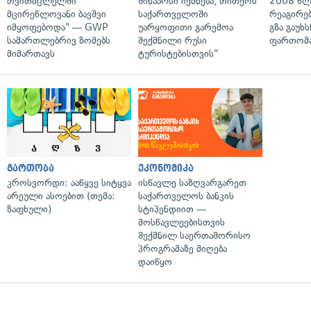
თვითმცლელში
შინაარსი იქმნება, თითქოს
2008 წლ
მცირეწლოვანი ბავშვი
საქართველოში
რეაგირებ
იმყოფებოდა" — GWP
უარყოფითი გარემოა
გზა გაუხს
სამართლებრივ ზომებს
შექმნილი რუსი
ფართომა
მიმართავს
ტურისტებისთვის"
გართობა
ეკონომიკა
კროსვორდი: ააწყვე სიტყვა
ისწავლე საზღვარგარეთ
არეული ასოებით (თემა:
საქართველოს ბანკის
ზაფხული)
სტიპენდიით —
მოსწავლეებისთვის
შექმნილ საერთაშორისო
პროგრამაზე მიღება
დაიწყო