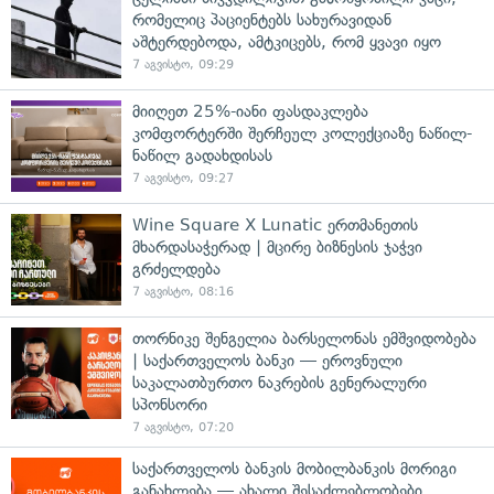
რომელიც პაციენტებს სახურავიდან
აშტერდებოდა, ამტკიცებს, რომ ყვავი იყო
7 აგვისტო, 09:29
მიიღეთ 25%-იანი ფასდაკლება
კომფორტერში შერჩეულ კოლექციაზე ნაწილ-
ნაწილ გადახდისას
7 აგვისტო, 09:27
Wine Square X Lunatic ერთმანეთის
მხარდასაჭერად | მცირე ბიზნესის ჯაჭვი
გრძელდება
7 აგვისტო, 08:16
თორნიკე შენგელია ბარსელონას ემშვიდობება
| საქართველოს ბანკი — ეროვნული
საკალათბურთო ნაკრების გენერალური
სპონსორი
7 აგვისტო, 07:20
საქართველოს ბანკის მობილბანკის მორიგი
განახლება — ახალი შესაძლებლობები