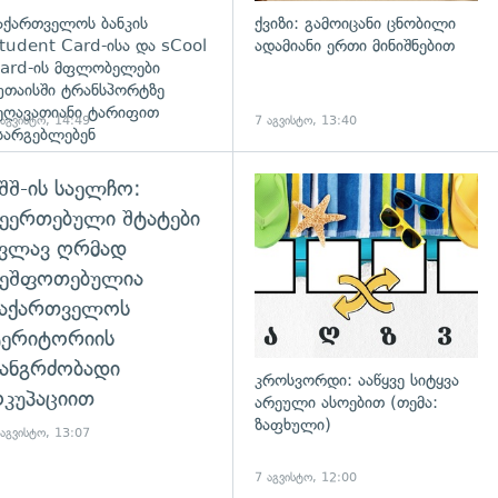
აქართველოს ბანკის
ქვიზი: გამოიცანი ცნობილი
tudent Card-ისა და sCool
ადამიანი ერთი მინიშნებით
ard-ის მფლობელები
უთაისში ტრანსპორტზე
ეღავათიანი ტარიფით
 აგვისტო, 14:49
7 აგვისტო, 13:40
სარგებლებენ
შშ-ის საელჩო:
ეერთებული შტატები
კვლავ ღრმად
შეშფოთებულია
საქართველოს
ტერიტორიის
ანგრძობადი
კროსვორდი: ააწყვე სიტყვა
კუპაციით
არეული ასოებით (თემა:
ზაფხული)
 აგვისტო, 13:07
7 აგვისტო, 12:00