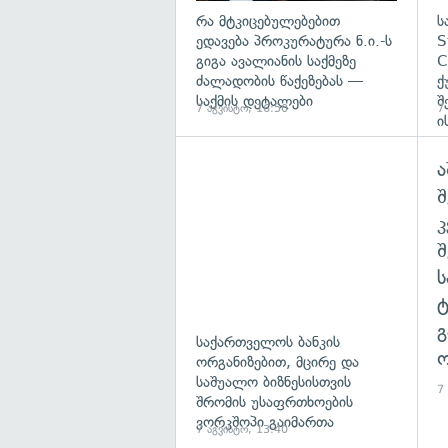
რა მტკიცებულებებით
ს
ედავება პროკურატურა ნ.ი.-ს
S
გიგა ავალიანის საქმეზე
C
ძალადობის წაქეზებას —
ქ
საქმის დეტალები
შ
7 აგვისტო, 16:50
7
ი
ა
შ
გ
საქართველოს ბანკის
ო
ორგანიზებით, მცირე და
საშუალო ბიზნესისთვის
7
შრომის უსაფრთხოების
ვორკშოპი გაიმართა
7 აგვისტო, 13:40