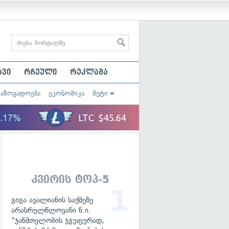
ავი
რჩეული
რეკლამა
საზოგადოება
ეკონომიკა
მეტი
კვირის ტოპ-5
გიგა ავალიანის საქმეზე
არასრულწლოვანი ნ.ი.
"ჯანმთელობის ჯგუფურად,