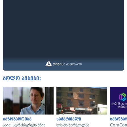
ბოლო ამბები:
საზოგადოება
სამართალი
საზოგა
საია: სტრასბურგმა მზია
სუს-მა მარნეულში
ComCom