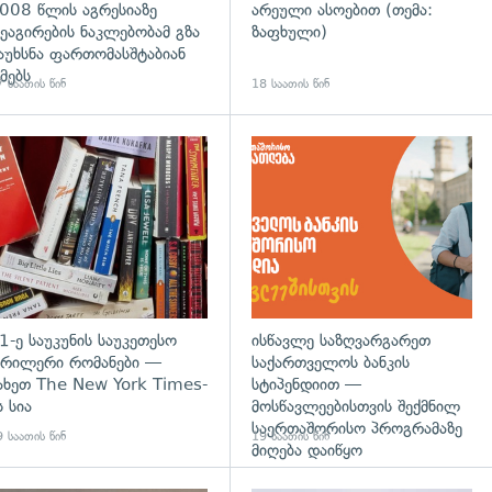
008 წლის აგრესიაზე
არეული ასოებით (თემა:
ეაგირების ნაკლებობამ გზა
ზაფხული)
აუხსნა ფართომასშტაბიან
მებს
 საათის წინ
18 საათის წინ
დახედვა
გადახედვა
1-ე საუკუნის საუკეთესო
ისწავლე საზღვარგარეთ
რილერი რომანები —
საქართველოს ბანკის
ახეთ The New York Times-
სტიპენდიით —
ს სია
მოსწავლეებისთვის შექმნილ
საერთაშორისო პროგრამაზე
 საათის წინ
19 საათის წინ
მიღება დაიწყო