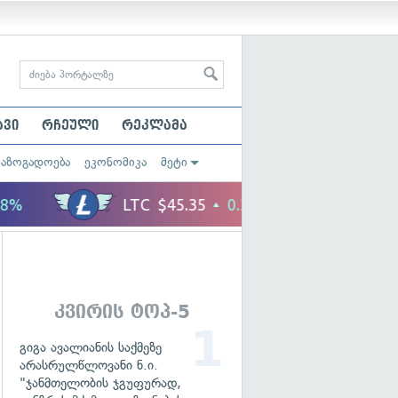
ავი
რჩეული
რეკლამა
საზოგადოება
ეკონომიკა
მეტი
კვირის ტოპ-5
გიგა ავალიანის საქმეზე
არასრულწლოვანი ნ.ი.
"ჯანმთელობის ჯგუფურად,