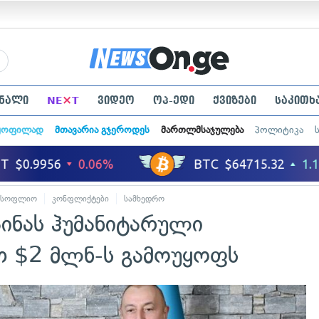
×
ნალი
NE
T
ვიდეო
ოპ-ედი
ქვიზები
საკითხ
ყოფილად
მთავარია გჯეროდეს
მართლმსაჯულება
პოლიტიკა
მსოფლიო
კონფლიქტები
სამხედრო
აინას ჰუმანიტარული
თ $2 მლნ-ს გამოუყოფს