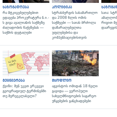
საზოგადოება
პოლიტიკა
საზოგა
რა მტკიცებულებებით
სტრასბურგის სასამართლო
საია: სტ
ედავება პროკურატურა ნ.ი.-
და 2008 წლის ომის
ამაღლობ
ს გიგა ავალიანის საქმეზე
საქმეები — საიას ბრძოლა
რიგით მ
ძალადობის წაქეზებას —
დაზარალებულთა
დაარეგი
საქმის დეტალები
უფლებებისა და
კომპენსაციებისთვის
მეცნიერება
მსოფლიო
ქვიზი: შენ უკეთ ერკვევი
აგვისტოს ომიდან 18 წელი
გეოგრაფიულ ტერმინებში
გავიდა — ევროპული
თუ მერვეკლასელი?
სახელმწიფოების საგარეო
უწყებების განცხადებები