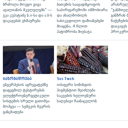
ბრძოლა მოუგო გიგა
ბათუმის საავადმყოფოს
არასრულ
ავალიანის მკვლელებს" —
საპირფარეშოში იმშობიარა
"ჯანმთე
ეკა კუპატაძე ნ.ი-სა და ა.ბ-ს
და ახალშობილს
განზრახ 
დაკავებას ეხმაურება
სასიკვდილო დაზიანებები
წაქეზები
მიაყენა, 4 წლით
დააკავეს
პატიმრობა მიესაჯა
პროკურ
საზოგადოება
Sci-Tech
ენგურჰესის აგრეგატებზე
იისფერი სიმინდის
დაგეგმილ ტესტირებას
პიგმენტით შეიძლება
ელექტროენერგეტიკული
საკვების ხელოვნური
სისტემის სრული გათიშვა
საღებავი ჩაანაცვლონ
მოჰყვა — სემეკის წევრის
განცხადება