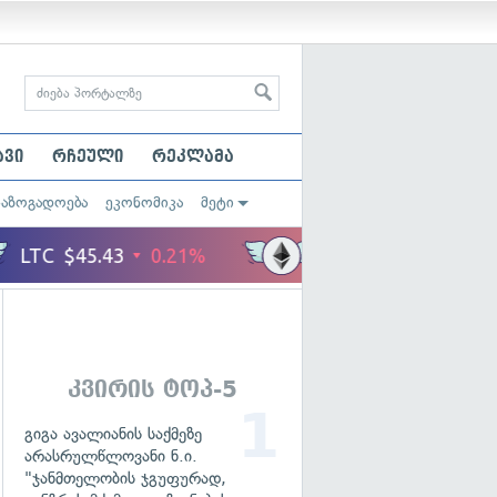
ავი
რჩეული
რეკლამა
საზოგადოება
ეკონომიკა
მეტი
კვირის ტოპ-5
გიგა ავალიანის საქმეზე
არასრულწლოვანი ნ.ი.
"ჯანმთელობის ჯგუფურად,