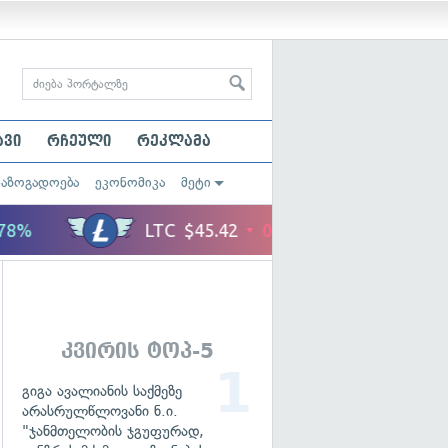
ავი
რჩეული
რეკლამა
საზოგადოება
ეკონომიკა
მეტი
კვირის ტოპ-5
გიგა ავალიანის საქმეზე
არასრულწლოვანი ნ.ი.
"ჯანმთელობის ჯგუფურად,