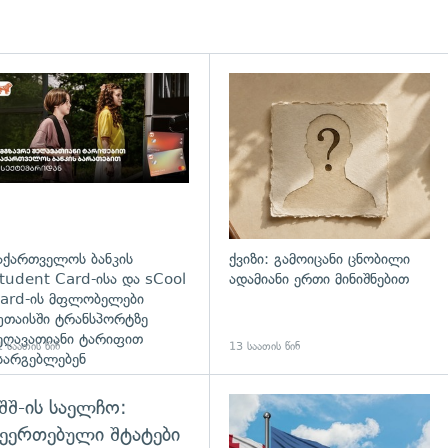
დახედვა
აქართველოს ბანკის
ქვიზი: გამოიცანი ცნობილი
tudent Card-ისა და sCool
ადამიანი ერთი მინიშნებით
ard-ის მფლობელები
უთაისში ტრანსპორტზე
ეღავათიანი ტარიფით
 საათის წინ
13 საათის წინ
სარგებლებენ
შშ-ის საელჩო:
ეერთებული შტატები