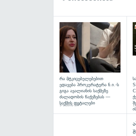
გა
რა მტკიცებულებებით
ს
ედავება პროკურატურა ნ.ი.-ს
S
გიგა ავალიანის საქმეზე
C
ძალადობის წაქეზებას —
ქ
საქმის დეტალები
შ
9 საათის წინ
11
ი
ა
შ