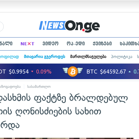
×
ნალი
NE
T
ვიდეო
ოპ-ედი
ქვიზები
საკითხ
ყოფილად
მთავარია გჯეროდეს
მართლმსაჯულება
პოლიტიკა
აზოგადოება
სასამართლო
დასხმის ფაქტზე ბრალდებულ
თის ღონისძიების სახით
არდა