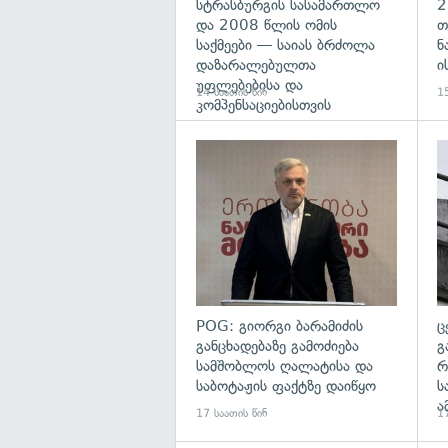
სტრასბურგის სასამართლო
2
და 2008 წლის ომის
თ
საქმეები — საიას ბრძოლა
ნ
დაზარალებულთა
ი
უფლებებისა და
14 საათის წინ
15
კომპენსაციებისთვის
გა
POG: გიორგი ბარამიძის
ც
განცხადებაზე გამოძიება
გ
სამშობლოს ღალატისა და
რ
საბოტაჟის ფაქტზე დაიწყო
ს
ა
17 საათის წინ
17