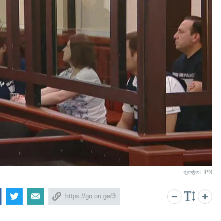
ფოტო: IPN