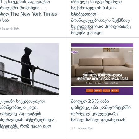
1-ე საუკუნის საუკეთესო
ისწავლე საზღვარგარეთ
რილერი რომანები —
საქართველოს ბანკის
ახეთ The New York Times-
სტიპენდიით —
ს სია
მოსწავლეებისთვის შექმნილ
საერთაშორისო პროგრამაზე
 საათის წინ
15 საათის წინ
მიღება დაიწყო
დახედვა
გადახედვა
ელიანი სიკვდილივით
მიიღეთ 25%-იანი
ამოწყობილი კაცი,
ფასდაკლება კომფორტერში
ომელიც პაციენტებს
შერჩეულ კოლექციაზე
ახურავიდან აშტერდებოდა,
ნაწილ-ნაწილ გადახდისას
მტკიცებს, რომ ყვავი იყო
 საათის წინ
17 საათის წინ