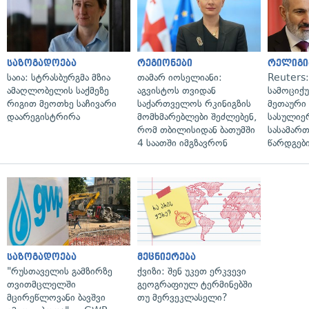
საზოგადოება
რეგიონები
რელიგი
საია: სტრასბურგმა მზია
თამარ იოსელიანი:
Reuters
ამაღლობელის საქმეზე
აგვისტოს თვიდან
სამოციქ
რიგით მეოთხე საჩივარი
საქართველოს რკინიგზის
მეთაური 
დაარეგისტრირა
მომხმარებლები შეძლებენ,
სასულიე
რომ თბილისიდან ბათუმში
სასამარ
4 საათში იმგზავრონ
წარდგები
საზოგადოება
მეცნიერება
"რუსთაველის გამზირზე
ქვიზი: შენ უკეთ ერკვევი
თვითმცლელში
გეოგრაფიულ ტერმინებში
მცირეწლოვანი ბავშვი
თუ მერვეკლასელი?