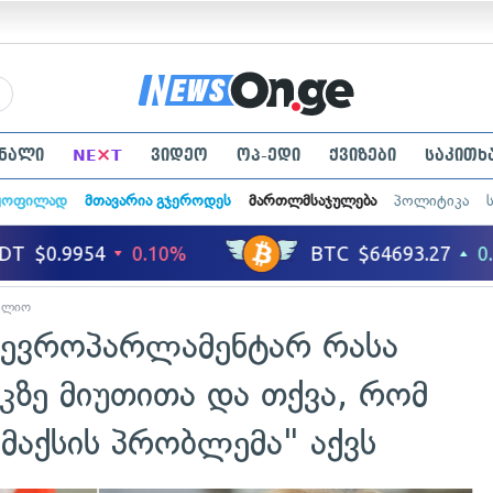
×
ნალი
NE
T
ვიდეო
ოპ-ედი
ქვიზები
საკითხ
ყოფილად
მთავარია გჯეროდეს
მართლმსაჯულება
პოლიტიკა
ფლიო
 ევროპარლამენტარ რასა
აკზე მიუთითა და თქვა, რომ
იმაქსის პრობლემა" აქვს