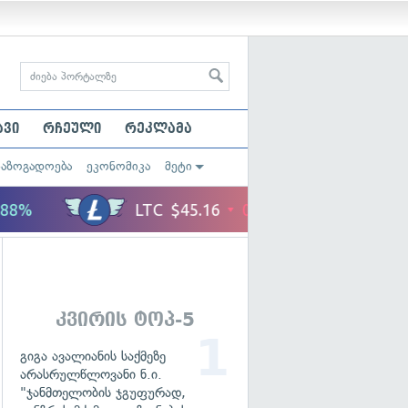
ავი
რჩეული
რეკლამა
საზოგადოება
ეკონომიკა
მეტი
კვირის ტოპ-5
გიგა ავალიანის საქმეზე
არასრულწლოვანი ნ.ი.
"ჯანმთელობის ჯგუფურად,